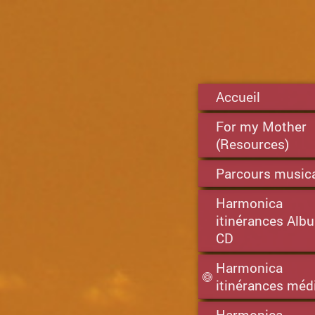
Accueil
For my Mother
(Resources)
Parcours music
Harmonica
itinérances Alb
CD
Harmonica
itinérances méd
Harmonica