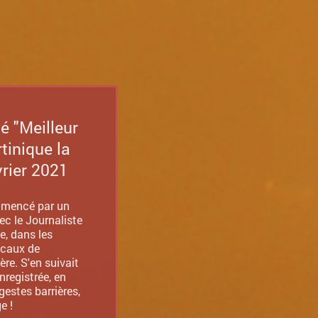
é "Meilleur
tinique la
vrier 2021
mmencé par un
ec le Journaliste
e, dans les
ocaux de
ère. S'en suivait
nregistrée, en
gestes barrières,
e !