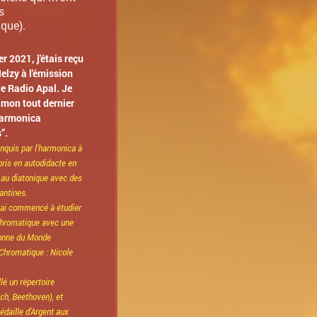
s
ique).
er 2021, j'étais reçu
elzy à l'émission
e Radio Apal. Je
 mon tout dernier
Harmonica
”.
conquis par l'harmonica à
ppris en autodidacte en
u diatonique avec des
antines.
j'ai commencé à étudier
chromatique avec une
onne du Monde
Chromatique : Nicole
illé un répertoire
ch, Beethoven), et
daille d'Argent aux