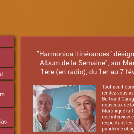
"Harmonica itinérances" désign
Album de la Semaine", sur Mar
1ère (en radio), du 1er au 7 fé
al
Tout avait co
rendez-vous av
um
Bertrand Carug
nouveaux de l
Martinique la 1
une interview e
ias
respectant les 
pandémie oblig