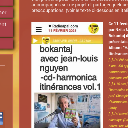
accompagnés sur ce projet et partager quelque
préoccupations. (voir le texte ci-dessous en ital
ner
ent
Ce 11 févri
par Nzila N
Bokantaj d
présentais
Album : “
Itinérances
[…] J'ai été 
6 ans. J'ai a
commençant a
chansons enf
[…] A 15 ans 
l'harmonica 
prof. Champi
d'Harmonica 
Jordy.
[…] J'ai trava
classique (Ba
obtenu une Mé