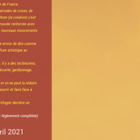
 de France.
périodes de crises, de
lture (la création) s'est
trouvée renforcée avec
de nouveaux mouvements
ne erreur de dire comme
lture artistique au
. Il y a des techniciens,
écurité, gardiennage,
et on ne peut la réduire
urrir et faire face à
réfugier derrière un
w légèrement complétée)
ril 2021