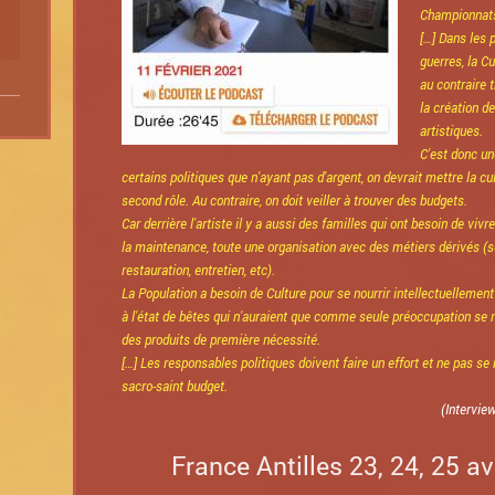
Championnats
[…] Dans les 
guerres, la Cu
au contraire 
la création 
artistiques.
C'est donc u
certains politiques que n'ayant pas d'argent, on devrait mettre la cu
second rôle. Au contraire, on doit veiller à trouver des budgets.
Car derrière l'artiste il y a aussi des familles qui ont besoin de vivre
la maintenance, toute une organisation avec des métiers dérivés (s
restauration, entretien, etc).
La Population a besoin de Culture pour se nourrir intellectuellement 
à l'état de bêtes qui n'auraient que comme seule préoccupation se no
des produits de première nécessité.
[…] Les responsables politiques doivent faire un effort et ne pas se 
sacro-saint budget.
(Intervie
France Antilles 23, 24, 25 av